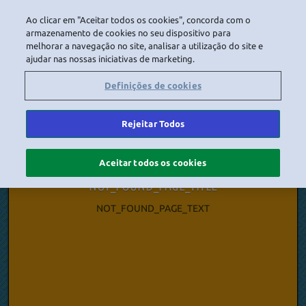
Ao clicar em "Aceitar todos os cookies", concorda com o
LOGIN
NAVIGATION_NATIVE_HOTEL
armazenamento de cookies no seu dispositivo para
melhorar a navegação no site, analisar a utilização do site e
ajudar nas nossas iniciativas de marketing.
_HOME
NAVIGATION_SAFETY
NAVIGATION_CREDITS
NAVIGATIO
Definições de cookies
Rejeitar Todos
Aceitar todos os cookies
NOT_FOUND_PAGE_TITLE
NOT_FOUND_PAGE_TEXT